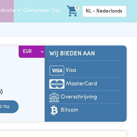
0
dicatie
Contacteer Ons
WIJ BIEDEN AAN
Visa
MasterCard
n)
Overschrijving
p nu
Bitcoin