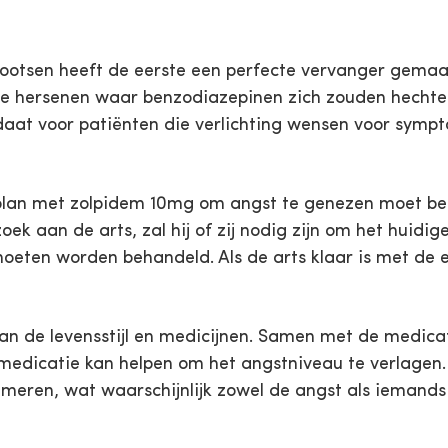
otsen heeft de eerste een perfecte vervanger gemaak
de hersenen waar benzodiazepinen zich zouden hechten 
aat voor patiënten die verlichting wensen voor symp
lplan met zolpidem 10mg om angst te genezen moet be
ek aan de arts, zal hij of zij nodig zijn om het huidi
en worden behandeld. Als de arts klaar is met de eva
n de levensstijl en medicijnen. Samen met de medicat
medicatie kan helpen om het angstniveau te verlagen. 
ren, wat waarschijnlijk zowel de angst als iemands w