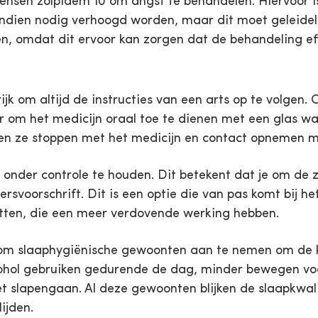
ensen zolpidem 10 om angst te behandelen. Hiervoor i
ndien nodig verhoogd worden, maar dit moet geleideli
en, omdat dit ervoor kan zorgen dat de behandeling effe
ijk om altijd de instructies van een arts op te volgen
er om het medicijn oraal toe te dienen met een glas w
ten ze stoppen met het medicijn en contact opnemen m
onder controle te houden. Dit betekent dat je om de z
ersvoorschrift. Dit is een optie die van pas komt bij he
tten, die een meer verdovende werking hebben.
 slaaphygiënische gewoonten aan te nemen om de kwa
cohol gebruiken gedurende de dag, minder bewegen v
t slapengaan. Al deze gewoonten blijken de slaapkwal
ijden.