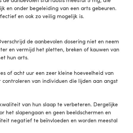
s de aanbevolen startdosis meestal 5 mg, die
jk en onder begeleiding van een arts gebeuren.
ctief en ook zo veilig mogelijk is.
. Overschrijd de aanbevolen dosering niet en neem
ater en vermijd het pletten, breken of kauwen van
et hun arts.
es of acht uur een zeer kleine hoeveelheid van
t controleren van individuen die lijden aan angst
liteit van hun slaap te verbeteren. Dergelijke
oor het slapengaan en geen beeldschermen en
iteit negatief te beïnvloeden en worden meestal