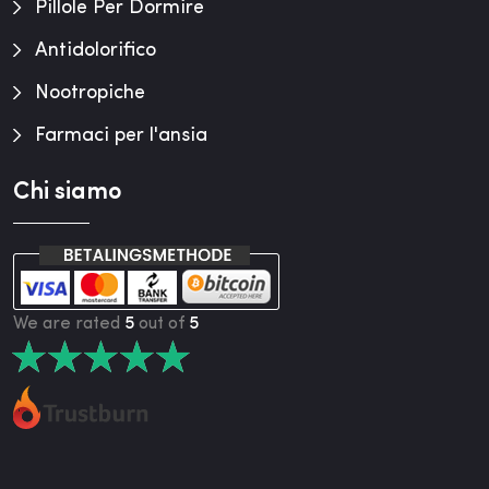
Pillole Per Dormire
Antidolorifico
Nootropiche
Farmaci per l'ansia
Chi siamo
We are rated
5
out of
5
★
★
★
★
★
★
★
★
★
★