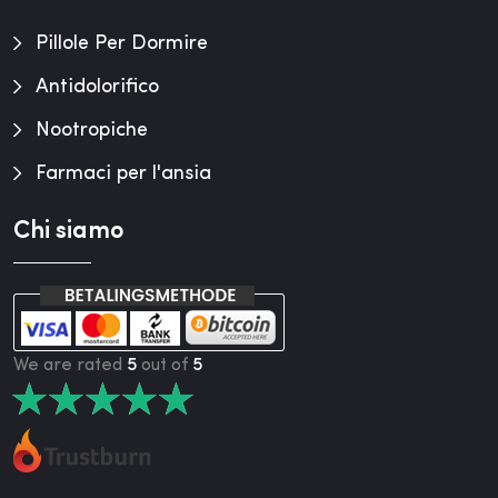
Pillole Per Dormire
Antidolorifico
Nootropiche
Farmaci per l'ansia
Chi siamo
We are rated
5
out of
5
★
★
★
★
★
★
★
★
★
★