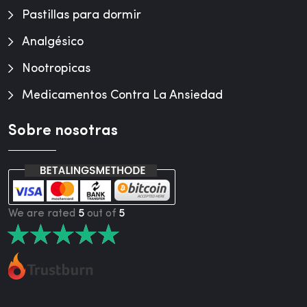
Pastillas para dormir
Analgésico
Nootropicas
Medicamentos Contra La Ansiedad
Sobre nosotras
We are rated
5
out of
5
★
★
★
★
★
★
★
★
★
★